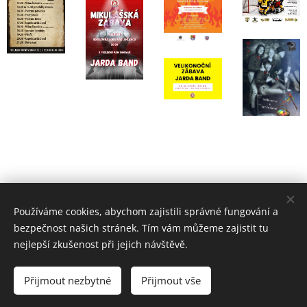
Používáme cookies, abychom zajistili správné fungování a
bezpečnost našich stránek. Tím vám můžeme zajistit tu
nejlepší zkušenost při jejich návštěvě.
© 2023 Jardda BAND / Při výrobě těchto stránek nebyly zlomeny
žádné paličky.
Přijmout nezbytné
Přijmout vše
Vytvořeno službou
Webnode
Cookies